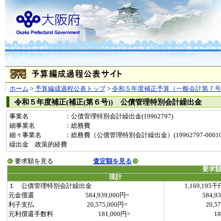
ホーム
>
予算編成過程公表トップ
>
令和５年度補正予算（一般会計第７号
令和５年度補正(補正(第６号)) 公債管理特別会計繰出金
事業名
：公債管理特別会計繰出金(19962797)
細事業名
：総務費
細々事業名
：総務費（公債管理特別会計繰出金）(19962797-000100
繰出金 政策的経費
要求額を見る
査定額を見る
要求
現計
１ 公債管理特別会計繰出金
1,169,195千
元金償還 584,939,000円=
584,9
利子支払 20,575,000円=
20,5
元利償還手数料 181,000円=
18