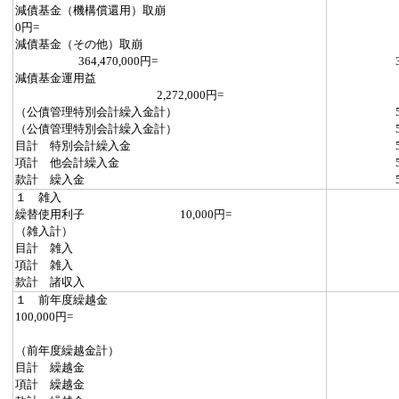
減債基金（機構償還用）取崩
0円=
減債基金（その他）取崩
364,470,000円=
減債基金運用益
2,272,000円=
（公債管理特別会計繰入金計）
（公債管理特別会計繰入金計）
目計 特別会計繰入金
項計 他会計繰入金
款計 繰入金
１ 雑入
繰替使用利子 10,000円=
（雑入計）
目計 雑入
項計 雑入
款計 諸収入
１ 前年度繰越金
100,000円=
（前年度繰越金計）
目計 繰越金
項計 繰越金