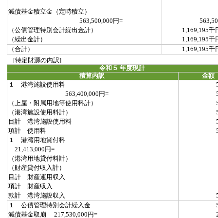
減債基金積立金（定時積立）
563,500,000円=
563,5
（公債管理特別会計繰出金計）
1,169,195千
（繰出金計）
1,169,195千
（合計）
1,169,195千
[特定財源の内訳]
令和５ 年度現計
積算内訳
金額
１ 港湾施設使用料
563,400,000円=
（上屋・附属用地等使用料計）
（港湾施設使用料計）
目計 港湾施設使用料
項計 使用料
１ 港湾用地貸付料
21,413,000円=
（港湾用地貸付料計）
（財産貸付収入計）
目計 財産運用収入
項計 財産収入
款計 港湾施設収入
１ 公債管理特別会計繰入金
減債基金取崩 217,530,000円=