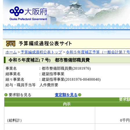
ホーム
>
予算編成過程公表トップ
>
令和５年度補正予算（一般会計第７号
令和５年度補正(７号) 都市整備部職員費
事業名
：都市整備部職員費(20181976)
細事業名
：建築指導事業
細々事業名
：建築指導事業(20181976-00400040)
給与・職員手当等 人件費所要
要求額を見る
査定額を見る
要求
内示
（給料計）
0千円