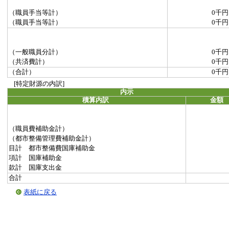
（職員手当等計）
0千円
（職員手当等計）
0千円
（一般職員分計）
0千円
（共済費計）
0千円
（合計）
0千円
[特定財源の内訳]
内示
積算内訳
金額
（職員費補助金計）
（都市整備管理費補助金計）
目計 都市整備費国庫補助金
項計 国庫補助金
款計 国庫支出金
合計
表紙に戻る