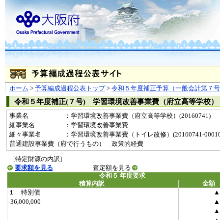
ホーム
>
予算編成過程公表トップ
>
令和５年度補正予算（一般会計第７号
令和５年度補正(７号) 学習環境改善事業費（府立高等学校）
事業名
：学習環境改善事業費（府立高等学校）(20160741)
細事業名
：学習環境改善事業費
細々事業名
：学習環境改善事業費（トイレ改修）(20160741-000100
普通建設事業費（府で行うもの） 政策的経費
[特定財源の内訳]
要求額を見る
査定額を見る
令和５ 年度要求
積算内訳
金額
１ 特別債
▲
-36,000,000
▲
▲