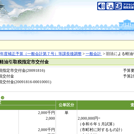
年度補正予算（一般会計第７号）等課長後調整
>
一般会計
> 旧法による軽
る軽油引取税指定市交付金
定市交付金(20091816)
予算
税交付金
予算
(20091816-00010001)
る
訳
公単区分
2,000千円
単
2,000
2,000,000円=
（令和６年１月試算）
2,000千円
（市町村に対するもの計）