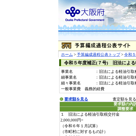
ホーム
>
予算編成過程公表トップ
>
令和５
令和５年度補正(７号) 旧法によ
事業名
：旧法による軽油引取税指
細事業名
：旧法による軽油引取
細々事業名
：旧法による軽油引取税交付金
一般事業費 義務的経費
要求額を見る
査定額を見
要求額の内
調整要求
１ 旧法による軽油引取税交付金
2,000,000円=
（令和６年１月試算）
（市町村に対するもの計）