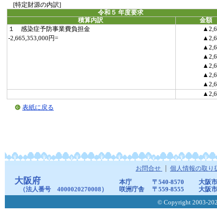
[特定財源の内訳]
令和５ 年度要求
積算内訳
金額
１ 感染症予防事業費負担金
▲2,6
-2,665,353,000円=
▲2,6
▲2,6
▲2,6
▲2,6
▲2,6
▲2,6
▲2,6
表紙に戻る
お問合せ
個人情報の取り
大阪府
本庁
〒540-8570
大阪市
（法人番号 4000020270008）
咲洲庁舎
〒559-8555
大阪市
© Copyright 2003-2026