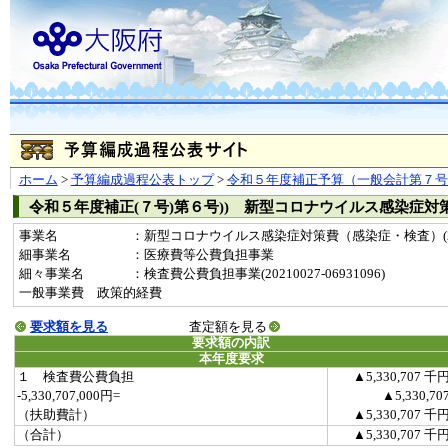
ホーム
>
予算編成過程公表トップ
>
令和５年度補正予算（一般会計第７号
令和５年度補正(７号)第６号)) 新型コロナウイルス感染症
事業名
：新型コロナウイルス感染症対策費（感染症・検査）(202
細事業名
：医療費等公費負担事業
細々事業名
：検査費公費負担事業(20210027-06931096)
一般事業費 政策的経費
要求額を見る
査定額を見る
要求額の内訳
本年度要求
１ 検査費公費負担
▲5,330,707 千
-5,330,707,000円=
▲5,330,70
（扶助費計）
▲5,330,707 千
（合計）
▲5,330,707 千