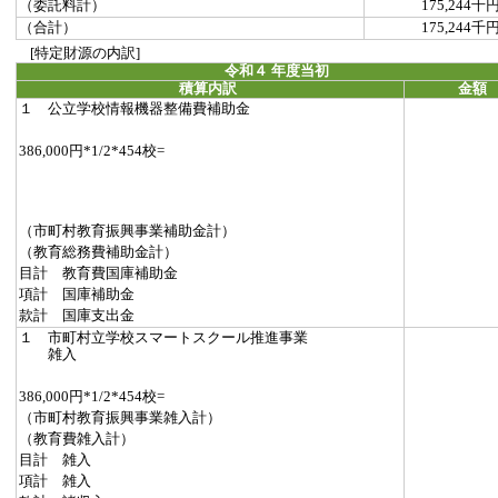
（委託料計）
175,244千
（合計）
175,244千
[特定財源の内訳]
令和４ 年度当初
積算内訳
金額
１ 公立学校情報機器整備費補助金
386,000円*1/2*454校=
（市町村教育振興事業補助金計）
（教育総務費補助金計）
目計 教育費国庫補助金
項計 国庫補助金
款計 国庫支出金
１ 市町村立学校スマートスクール推進事業
雑入
386,000円*1/2*454校=
（市町村教育振興事業雑入計）
（教育費雑入計）
目計 雑入
項計 雑入