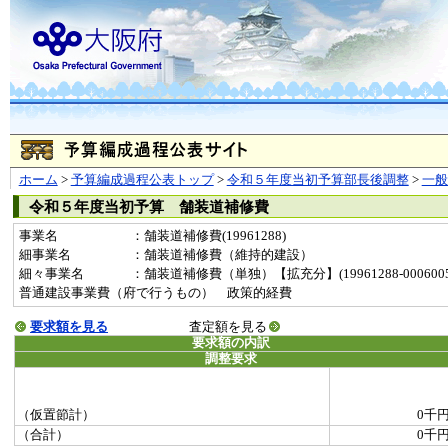
ホーム
>
予算編成過程公表トップ
>
令和５年度当初予算部長後調整
>
一
令和５年度当初予算 舗装道補修費
事業名
：舗装道補修費(19961288)
細事業名
：舗装道補修費（維持的建設）
細々事業名
：舗装道補修費（単独）【拡充分】(19961288-0006005
普通建設事業費（府で行うもの） 政策的経費
要求額を見る
査定額を見る
要求額の内訳
調整要求
（仮置節計）
0千
（合計）
0千