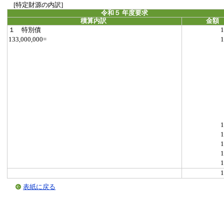
[特定財源の内訳]
令和５ 年度要求
積算内訳
金額
１ 特別債
1
133,000,000=
1
1
1
1
1
1
1
表紙に戻る