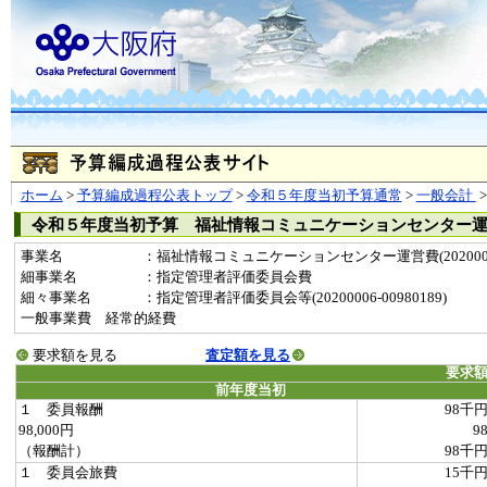
ホーム
>
予算編成過程公表トップ
>
令和５年度当初予算通常
>
一般会計
令和５年度当初予算 福祉情報コミュニケーションセンター
事業名
：福祉情報コミュニケーションセンター運営費(2020000
細事業名
：指定管理者評価委員会費
細々事業名
：指定管理者評価委員会等(20200006-00980189)
一般事業費 経常的経費
要求額を見る
査定額を見る
要求
前年度当初
１ 委員報酬
98千
98,000円
9
（報酬計）
98千
１ 委員会旅費
15千