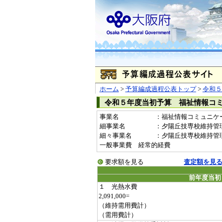
ホーム
>
予算編成過程公表トップ
>
令和５
令和５年度当初予算 福祉情報コ
事業名
：福祉情報コミュニケーシ
細事業名
：夕陽丘技専校維持管
細々事業名
：夕陽丘技専校維持管理費（
一般事業費 経常的経費
要求額を見る
査定額を見
前年度当初
１ 光熱水費
2,091,000=
（維持需用費計）
（需用費計）