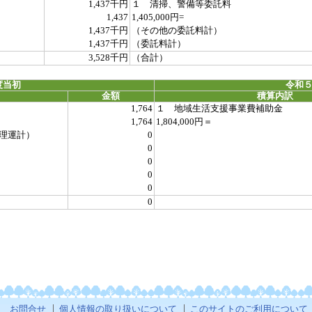
1,437千円
１ 清掃、警備等委託料
1,437
1,405,000円=
1,437千円
（その他の委託料計）
1,437千円
（委託料計）
3,528千円
（合計）
度当初
令和５
金額
積算内訳
1,764
１ 地域生活支援事業費補助金
1,764
1,804,000円＝
理運計）
0
0
0
0
0
0
お問合せ
個人情報の取り扱いについて
このサイトのご利用について