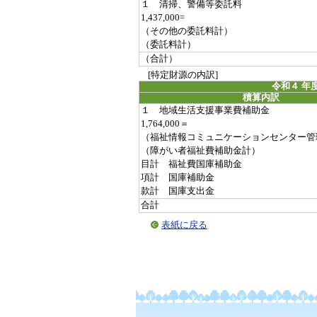
１ 清掃、警備等委託料
1,437,000=
（その他の委託料計）
（委託料計）
（合計）
[特定財源の内訳]
令和４ 年
積算内訳
１ 地域生活支援事業費補助金
1,764,000＝
（福祉情報コミュニケーションセンター管
（障がい者福祉費補助金計）
目計 福祉費国庫補助金
項計 国庫補助金
款計 国庫支出金
合計
表紙に戻る