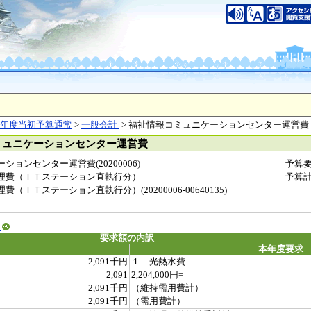
年度当初予算通常
>
一般会計
> 福祉情報コミュニケーションセンター運営費
ミュニケーションセンター運営費
ョンセンター運営費(20200006)
予算
理費（ＩＴステーション直執行分）
予算
ＩＴステーション直執行分）(20200006-00640135)
る
要求額の内訳
本年度要求
2,091千円
１ 光熱水費
2,091
2,204,000円=
2,091千円
（維持需用費計）
2,091千円
（需用費計）