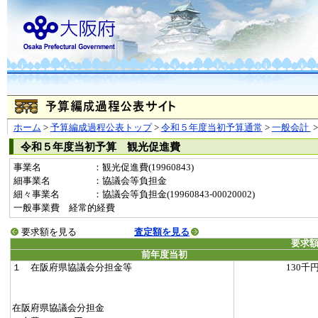
ホーム
>
予算編成過程公表トップ
>
令和５年度当初予算通常
>
一般会計
令和５年度当初予算 観光促進費
事業名
：観光促進費(19960843)
細事業名
：協議会等負担金
細々事業名
：協議会等負担金(19960843-00020002)
一般事業費 経常的経費
要求額を見る
査定額を見る
要求
前年度当初
１ 在阪府県協議会分担金等
130千
在阪府県協議会分担金