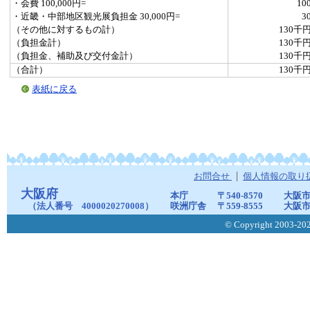
・会費 100,000円=
10
・近畿・中部地区観光展負担金 30,000円=
3
（その他に対するもの計）
130千
（負担金計）
130千
（負担金、補助及び交付金計）
130千
（合計）
130千
表紙に戻る
お問合せ
個人情報の取り
大阪府
本庁
〒540-8570
大阪市
（法人番号 4000020270008）
咲洲庁舎
〒559-8555
大阪市
© Copyright 2003-2026