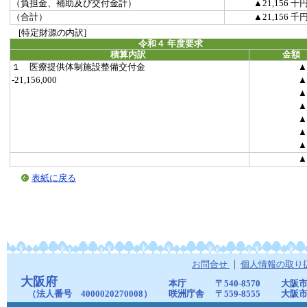
（負担金、補助及び交付金計）
▲21,156 千
（合計）
▲21,156 千
[特定財源の内訳]
令和４ 年度要求
積算内訳
金額
１ 医療提供体制施設整備交付金
▲
-21,156,000
▲
▲
▲
▲
▲
▲
▲
表紙に戻る
お問合せ
個人情報の取り
大阪府
本庁
〒540-8570
大阪市
（法人番号 4000020270008）
咲洲庁舎
〒559-8555
大阪市