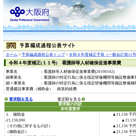
ホーム
>
予算編成過程公表トップ
>
令和４年度補正予算（一般会計第11
令和４年度補正(１１号) 看護師等人材確保促進事業費
事業名
：看護師等人材確保促進事業費(20190102)
細事業名
：看護師の特定行為に係る指定研修機関等施設整備事
細々事業名
：看護師の特定行為に係る指定研修機関等施設整備補助事業(20
普通建設事業費（補助金） 政策的経費
要求額を見る
査定額を見る
要求額の内訳
本年度要求
１ 補助金
▲21,156 千
-21,156,000
▲21,15
（その他に対するもの計）
▲21,156 千
（補助金計）
▲21,156 千