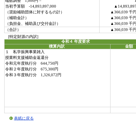
端数調整 1,000円 =
当初予算額 -14,893,897,000
▲14,893,89
（奨励補助団体に対するもの計）
▲366,039 千
（補助金計）
▲366,039 千
（負担金、補助及び交付金計）
▲366,039 千
（合計）
▲366,039 千
[特定財源の内訳]
令和４ 年度要求
積算内訳
金額
１ 私学振興事業雑入
授業料支援補助金返還分
令和元年度執行分 644,750円
令和２年度執行分 675,300円
令和３年度執行分 1,326,072円
表紙に戻る