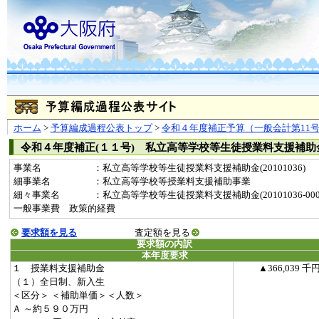
ホーム
>
予算編成過程公表トップ
>
令和４年度補正予算（一般会計第11
令和４年度補正(１１号) 私立高等学校等生徒授業料支援補助
事業名
：私立高等学校等生徒授業料支援補助金(20101036)
細事業名
：私立高等学校等授業料支援補助事業
細々事業名
：私立高等学校等生徒授業料支援補助金(20101036-0001
一般事業費 政策的経費
要求額を見る
査定額を見る
要求額の内訳
本年度要求
１ 授業料支援補助金
▲366,039 千
（１）全日制、新入生
＜区分＞ ＜補助単価＞＜人数＞
Ａ ～約５９０万円