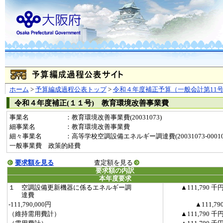
ホーム
>
予算編成過程公表トップ
>
令和４年度補正予算（一般会計第11
令和４年度補正(１１号) 教育環境改善事業費
事業名
：教育環境改善事業費(20031073)
細事業名
：教育環境改善事業費
細々事業名
：高等学校空調設備エネルギー調達費(20031073-000105
一般事業費 政策的経費
要求額を見る
査定額を見る
要求額の内訳
本年度要求
１ 空調設備更新機器に係るエネルギー調
▲111,790 千
達費
-111,790,000円
▲111,79
（維持需用費計）
▲111,790 千