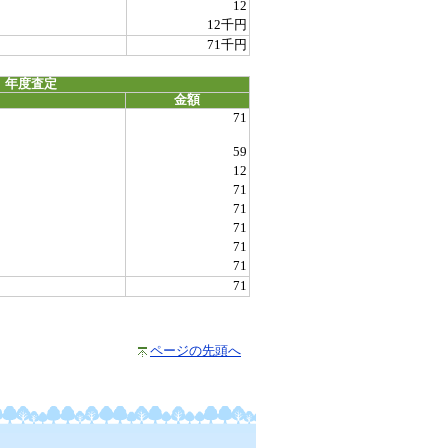
12
12千円
71千円
 年度査定
金額
71
59
12
71
71
71
71
71
71
ページの先頭へ