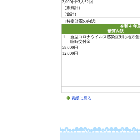
2,000円*3人*2回
（旅費計）
（合計）
[特定財源の内訳]
令和４ 年
積算内訳
１ 新型コロナウイルス感染症対応地方創
臨時交付金
59,000円
12,000円
表紙に戻る