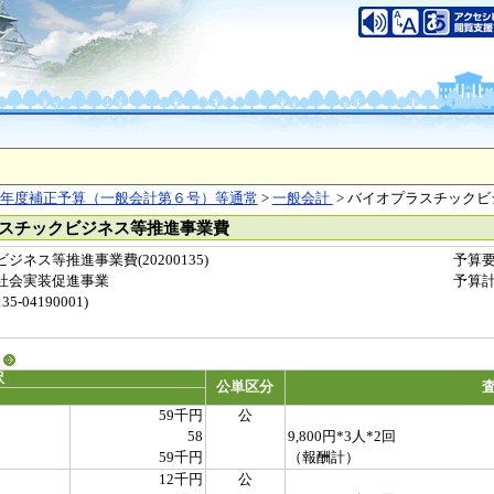
年度補正予算（一般会計第６号）等通常
>
一般会計
> バイオプラスチック
ラスチックビジネス等推進事業費
ネス等推進事業費(20200135)
予算
社会実装促進事業
予算
-04190001)
る
訳
公単区分
59千円
公
58
9,800円*3人*2回
59千円
（報酬計）
12千円
公