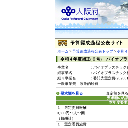
ホーム
>
予算編成過程公表トップ
>
令和４
令和４年度補正(６号) バイオプ
事業名
：バイオプラスチックビジ
細事業名
：バイオプラスチック
細々事業名
：委託先選定費(20200135
一般事業費 政策的経費
要求額を見る
査定額を見
要求額の内
本年度要求
１ 選定委員報酬
9,800円*3人*2回
（報酬計）
１ 選定委員旅費