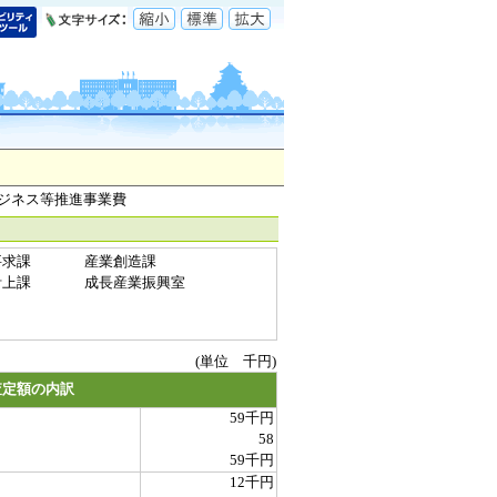
ビジネス等推進事業費
要求課
産業創造課
計上課
成長産業振興室
(単位 千円)
査定額の内訳
59千円
58
59千円
12千円