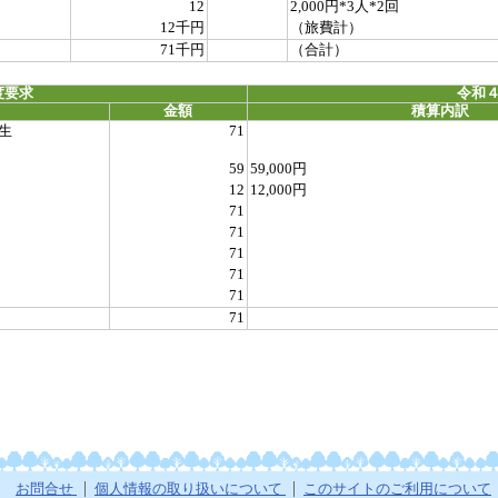
12
2,000円*3人*2回
12千円
（旅費計）
71千円
（合計）
度要求
令和４
金額
積算内訳
生
71
59
59,000円
12
12,000円
71
71
71
71
71
71
お問合せ
個人情報の取り扱いについて
このサイトのご利用について