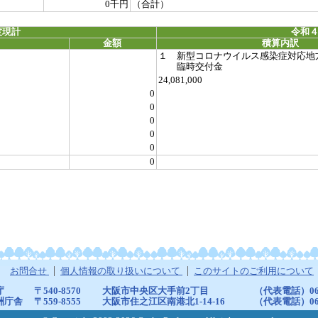
0千円
（合計）
度現計
令和４
金額
積算内訳
１ 新型コロナウイルス感染症対応地
臨時交付金
24,081,000
0
0
0
0
0
0
お問合せ
個人情報の取り扱いについて
このサイトのご利用について
庁
〒540-8570
大阪市中央区大手前2丁目
（代表電話）06-6
洲庁舎
〒559-8555
大阪市住之江区南港北1-14-16
（代表電話）06-6