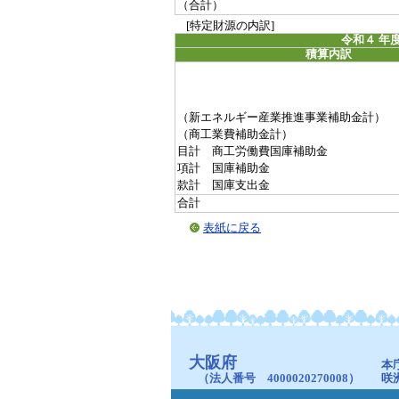
（合計）
[特定財源の内訳]
令和４ 年
積算内訳
（新エネルギー産業推進事業補助金計）
（商工業費補助金計）
目計 商工労働費国庫補助金
項計 国庫補助金
款計 国庫支出金
合計
表紙に戻る
大阪府
本
（法人番号 4000020270008）
咲