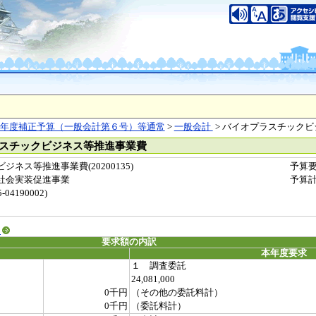
年度補正予算（一般会計第６号）等通常
>
一般会計
> バイオプラスチック
ラスチックビジネス等推進事業費
ネス等推進事業費(20200135)
予算
社会実装促進事業
予算
04190002)
る
要求額の内訳
本年度要求
１ 調査委託
24,081,000
0千円
（その他の委託料計）
0千円
（委託料計）