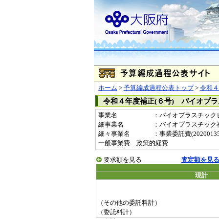
ホーム
>
予算編成過程公表トップ
>
令和４
令和４年度補正(６号) バイオプ
事業名
：バイオプラスチックビジ
細事業名
：バイオプラスチック
細々事業名
：事業委託費(20200135-
一般事業費 政策的経費
要求額を見る
査定額を見
現計
（その他の委託料計）
（委託料計）