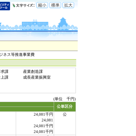
ビジネス等推進事業費
要求課
産業創造課
計上課
成長産業振興室
(単位 千円)
公単区分
24,081千円
公
24,081
24,081千円
24,081千円