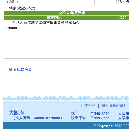
（合計）
128千
[特定財源の内訳]
令和４ 年度要求
積算内訳
金額
１ 生活困窮者就労準備支援事業費等補助金
128000
表紙に戻る
お問合せ
個人情報の取り
大阪府
本庁
〒540-8570
大阪市
（法人番号 4000020270008）
咲洲庁舎
〒559-8555
大阪市
© Copyright 2003-2026