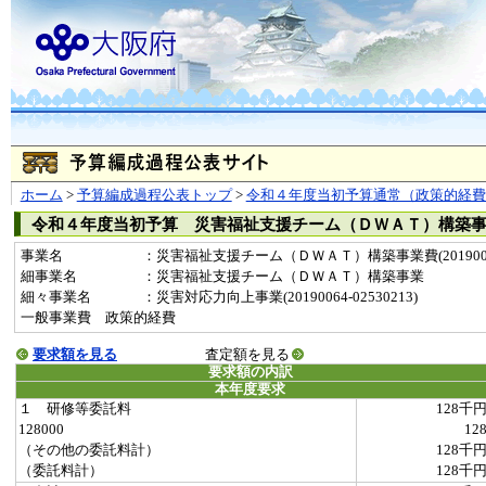
ホーム
>
予算編成過程公表トップ
>
令和４年度当初予算通常（政策的経費
令和４年度当初予算 災害福祉支援チーム（ＤＷＡＴ）構築
事業名
：災害福祉支援チーム（ＤＷＡＴ）構築事業費(2019006
細事業名
：災害福祉支援チーム（ＤＷＡＴ）構築事業
細々事業名
：災害対応力向上事業(20190064-02530213)
一般事業費 政策的経費
要求額を見る
査定額を見る
要求額の内訳
本年度要求
１ 研修等委託料
128千
128000
12
（その他の委託料計）
128千
（委託料計）
128千