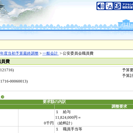
年度当初予算最終調整
>
一般会計
> 公安委員会職員費
職員費
1716)
予算
予算
16-00060013)
る
要求額の内訳
調整要求
１ 給与
11,824,000円＝
0千円
（給料計）
１ 職員手当等