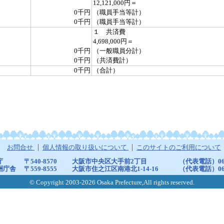
12,121,000円＝
0千円
（職員手当等計）
0千円
（職員手当等計）
１ 共済費
4,698,000円＝
0千円
（一般職員分計）
0千円
（共済費計）
0千円
（合計）
お問合せ
個人情報の取り扱いについて
このサイトのご利用について
庁
〒540-8570
大阪市中央区大手前2丁目
（代表電話）06-6
洲庁舎
〒559-8555
大阪市住之江区南港北1-14-16
（代表電話）06-6
© Copyright 2003-2026 Osaka Prefecture,All rights reserved.