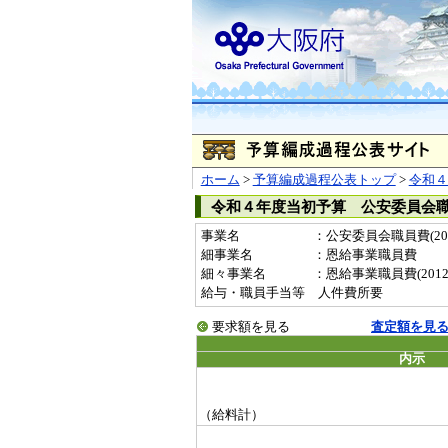
ホーム
>
予算編成過程公表トップ
>
令和４
令和４年度当初予算 公安委員会
事業名
：公安委員会職員費(2012
細事業名
：恩給事業職員費
細々事業名
：恩給事業職員費(201217
給与・職員手当等 人件費所要
要求額を見る
査定額を見
内示
（給料計）