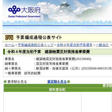
ホーム
>
予算編成過程公表トップ
>
令和４年度当初予算通常
>
一般会計
令和４年度当初予算 建築物震災対策推進事業費
事業名
：建築物震災対策推進事業費(20220040)
細事業名
：震災対策等推進事業費
細々事業名
：耐震診断・改修支援策（公共）(20220040-00810138
一般事業費 経常的経費
要求額を見る
査定額を見る
要求
前年度当初