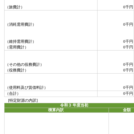
（旅費計）
0千円
（消耗需用費計）
0千円
（維持需用費計）
0千円
（需用費計）
0千円
（その他の役務費計）
0千円
（役務費計）
0千円
（使用料及び賃借料計）
0千円
（合計）
0千円
[特定財源の内訳]
令和３ 年度当初
積算内訳
金額