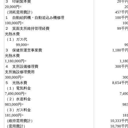
３ 印刷製本費
20千
20,000円=
2
（消耗需用費計）
457千
１ 自動給餌機・自動追込み機修理
100千
100,000円=
10
２ 箕面支所維持管理経費
99千
光熱水費
（１）ガス代
99,000=
9
３ 保健所運営事業費
1,180千
光熱水費
1,180,000円=
1,18
４ 支所設備修理費
300千
支所施設修理費用
300,000円=
30
５ 光熱水費
8,654千
（１）電気料金
7,490,000円=
7,49
（２）水道料金
983,000円=
98
（３）ガス料金
181,000円=
18
（維持需用費計）
10,333千
（需用費計）
10,790千