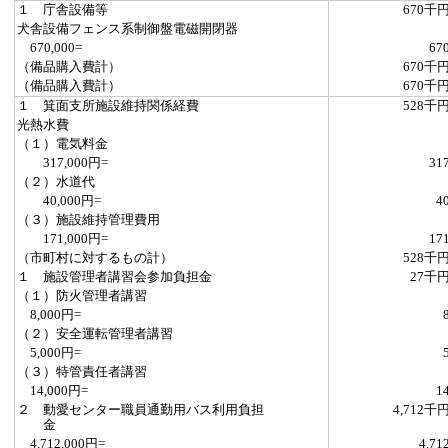
１ 庁舎設備等
670千
犬舎設備フェンス系制御盤電磁開閉器
670,000=
67
（備品購入費計）
670千
（備品購入費計）
670千
１ 箕面支所施設維持関係経費
528千
光熱水費
（１）電気料金
317,000円=
31
（２）水道代
40,000円=
4
（３）施設維持管理費用
171,000円=
17
（市町村に対するもの計）
528千
１ 施設管理者講習会参加負担金
27千
（１）防火管理者講習
8,000円=
（２）安全運転管理者講習
5,000円=
（３）特管責任者講習
14,000円=
1
２ 動愛センター職員通勤用バス利用負担
4,712千
金
4,712,000円=
4,71