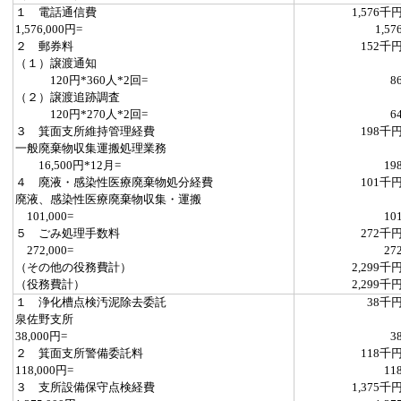
１ 電話通信費
1,576千
1,576,000円=
1,57
２ 郵券料
152千
（１）譲渡通知
120円*360人*2回=
8
（２）譲渡追跡調査
120円*270人*2回=
6
３ 箕面支所維持管理経費
198千
一般廃棄物収集運搬処理業務
16,500円*12月=
19
４ 廃液・感染性医療廃棄物処分経費
101千
廃液、感染性医療廃棄物収集・運搬
101,000=
10
５ ごみ処理手数料
272千
272,000=
27
（その他の役務費計）
2,299千
（役務費計）
2,299千
１ 浄化槽点検汚泥除去委託
38千
泉佐野支所
38,000円=
3
２ 箕面支所警備委託料
118千
118,000円=
11
３ 支所設備保守点検経費
1,375千