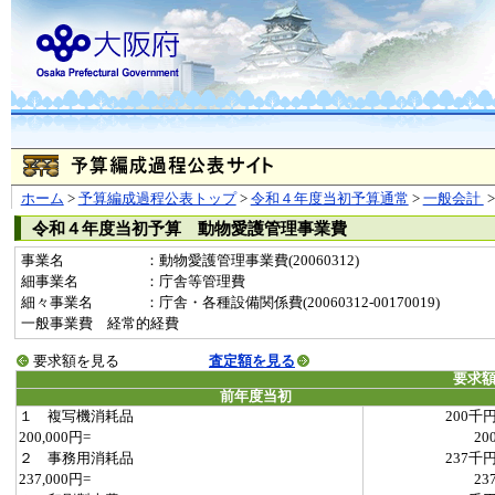
ホーム
>
予算編成過程公表トップ
>
令和４年度当初予算通常
>
一般会計
令和４年度当初予算 動物愛護管理事業費
事業名
：動物愛護管理事業費(20060312)
細事業名
：庁舎等管理費
細々事業名
：庁舎・各種設備関係費(20060312-00170019)
一般事業費 経常的経費
要求額を見る
査定額を見る
要求
前年度当初
１ 複写機消耗品
200千
200,000円=
20
２ 事務用消耗品
237千
237,000円=
23