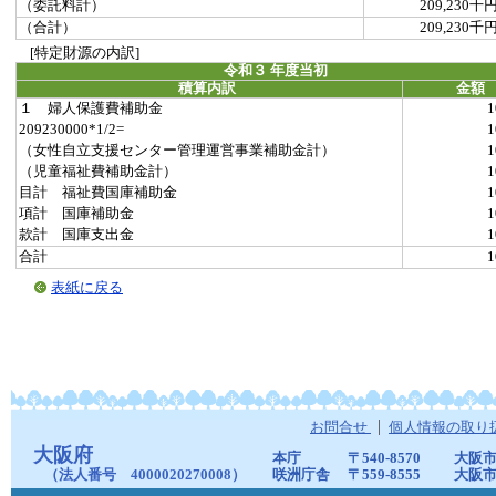
（委託料計）
209,230千
（合計）
209,230千
[特定財源の内訳]
令和３ 年度当初
積算内訳
金額
１ 婦人保護費補助金
1
209230000*1/2=
1
（女性自立支援センター管理運営事業補助金計）
1
（児童福祉費補助金計）
1
目計 福祉費国庫補助金
1
項計 国庫補助金
1
款計 国庫支出金
1
合計
1
表紙に戻る
お問合せ
個人情報の取り
大阪府
本庁
〒540-8570
大阪市
（法人番号 4000020270008）
咲洲庁舎
〒559-8555
大阪市