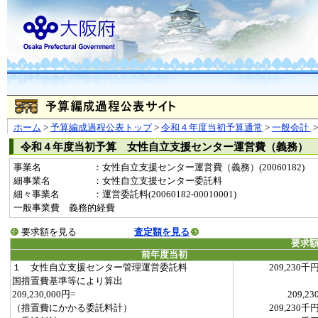
ホーム
>
予算編成過程公表トップ
>
令和４年度当初予算通常
>
一般会計
令和４年度当初予算 女性自立支援センター運営費（義務）
事業名
：女性自立支援センター運営費（義務）(20060182)
細事業名
：女性自立支援センター委託料
細々事業名
：運営委託料(20060182-00010001)
一般事業費 義務的経費
要求額を見る
査定額を見る
要求
前年度当初
１ 女性自立支援センター管理運営委託料
209,230千
国措置費基準等により算出
209,230,000円=
209,23
（措置費にかかる委託料計）
209,230千