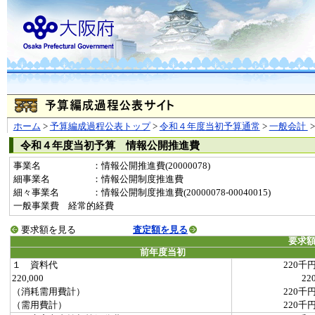
ホーム
>
予算編成過程公表トップ
>
令和４年度当初予算通常
>
一般会計
令和４年度当初予算 情報公開推進費
事業名
：情報公開推進費(20000078)
細事業名
：情報公開制度推進費
細々事業名
：情報公開制度推進費(20000078-00040015)
一般事業費 経常的経費
要求額を見る
査定額を見る
要求
前年度当初
１ 資料代
220千
220,000
22
（消耗需用費計）
220千
（需用費計）
220千