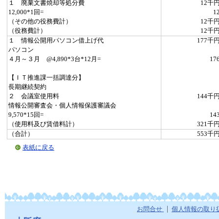
１ 廃棄文書焼却等処分費
12千
12,000*1回=
1
（その他の役務費計）
12千
（役務費計）
12千
１ 情報公開用パソコン借上げ代
177千
パソコン
４月～３月 @4,890*3台*12月=
17
【ＩＴ推進課一括調達分】
長期継続契約
２ 会議室使用料
144千
情報公開審査会・個人情報保護審議会
9,570*15回=
14
（使用料及び賃借料計）
321千
（合計）
553千
表紙に戻る
お問合せ
個人情報の取り