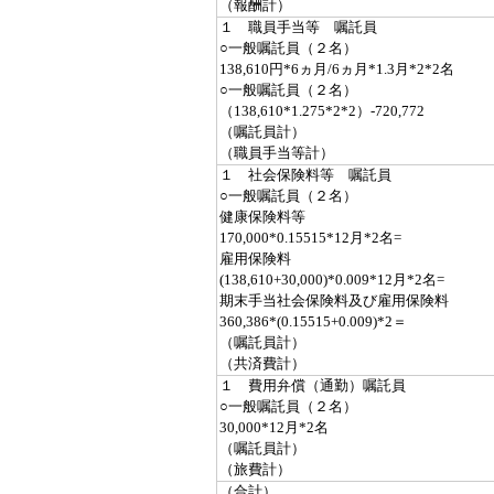
（報酬計）
１ 職員手当等 嘱託員
○一般嘱託員（２名）
138,610円*6ヵ月/6ヵ月*1.3月*2*2名
○一般嘱託員（２名）
（138,610*1.275*2*2）-720,772
（嘱託員計）
（職員手当等計）
１ 社会保険料等 嘱託員
○一般嘱託員（２名）
健康保険料等
170,000*0.15515*12月*2名=
雇用保険料
(138,610+30,000)*0.009*12月*2名=
期末手当社会保険料及び雇用保険料
360,386*(0.15515+0.009)*2＝
（嘱託員計）
（共済費計）
１ 費用弁償（通勤）嘱託員
○一般嘱託員（２名）
30,000*12月*2名
（嘱託員計）
（旅費計）
（合計）