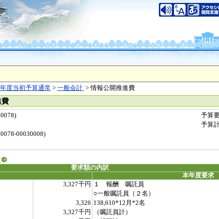
年度当初予算通常
>
一般会計
> 情報公開推進費
進費
078)
予算
予算
78-00030008)
る
要求額の内訳
本年度要求
3,327千円
１ 報酬 嘱託員
○一般嘱託員（２名）
3,326
138,610*12月*2名
3,327千円
（嘱託員計）