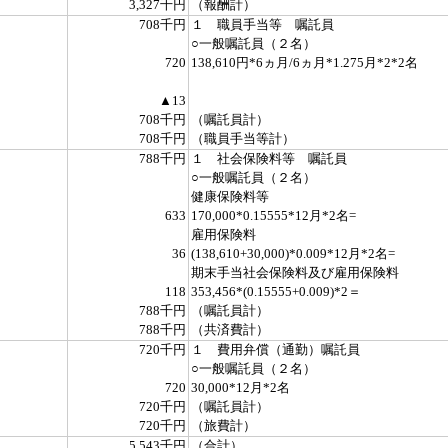
3,327千円
（報酬計）
708千円
１ 職員手当等 嘱託員
○一般嘱託員（２名）
720
138,610円*6ヵ月/6ヵ月*1.275月*2*2名
▲13
708千円
（嘱託員計）
708千円
（職員手当等計）
788千円
１ 社会保険料等 嘱託員
○一般嘱託員（２名）
健康保険料等
633
170,000*0.15555*12月*2名=
雇用保険料
36
(138,610+30,000)*0.009*12月*2名=
期末手当社会保険料及び雇用保険料
118
353,456*(0.15555+0.009)*2＝
788千円
（嘱託員計）
788千円
（共済費計）
720千円
１ 費用弁償（通勤）嘱託員
○一般嘱託員（２名）
720
30,000*12月*2名
720千円
（嘱託員計）
720千円
（旅費計）
5,543千円
（合計）