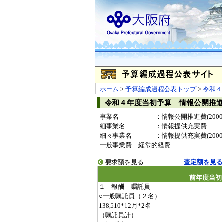
ホーム
>
予算編成過程公表トップ
>
令和４
令和４年度当初予算 情報公開推
事業名
：情報公開推進費(20000
細事業名
：情報提供充実費
細々事業名
：情報提供充実費(200000
一般事業費 経常的経費
要求額を見る
査定額を見
前年度当初
１ 報酬 嘱託員
○一般嘱託員（２名）
138,610*12月*2名
（嘱託員計）