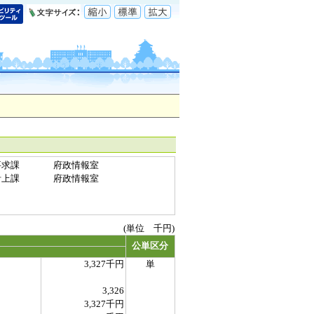
要求課
府政情報室
計上課
府政情報室
(単位 千円)
公単区分
3,327千円
単
3,326
3,327千円