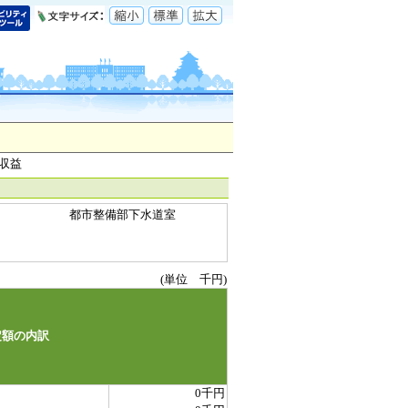
業収益
名
都市整備部下水道室
(単位 千円)
定額の内訳
0千円