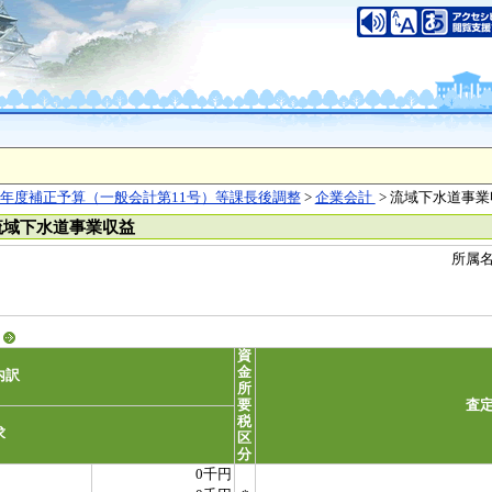
年度補正予算（一般会計第11号）等課長後調整
>
企業会計
> 流域下水道事
流域下水道事業収益
所属
る
資
金
内訳
所
要
査
税
求
区
分
0千円