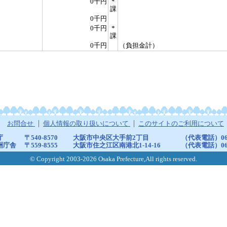
0千円
*
課
0千円
0千円
*
課
0千円
（負担金計）
お問合せ
個人情報の取り扱いについて
このサイトのご利用について
庁
〒540-8570
大阪市中央区大手前2丁目
（代表電話）06-6
洲庁舎
〒559-8555
大阪市住之江区南港北1-14-16
（代表電話）06-6
© Copyright 2003-2026 Osaka Prefecture,All rights reserved.