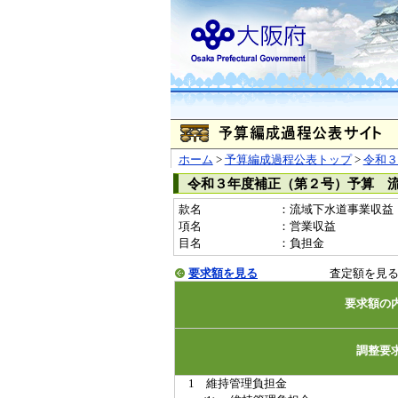
ホーム
>
予算編成過程公表トップ
>
令和３
令和３年度補正（第２号）予算 
款名
：流域下水道事業収益
項名
：営業収益
目名
：負担金
要求額を見る
査定額を見
要求額の
調整要
1 維持管理負担金