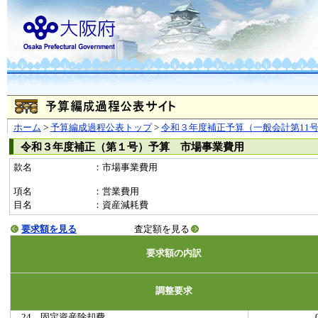
ホーム
>
予算編成過程公表トップ
>
令和３年度補正予算（一般会計第11
令和３年度補正（第１号）予算 市場事業費用
款名
：市場事業費用
項名
：営業費用
目名
：資産減耗費
要求額を見る
査定額を見る
要求額の内訳
調整要求
24 固定資産除却費