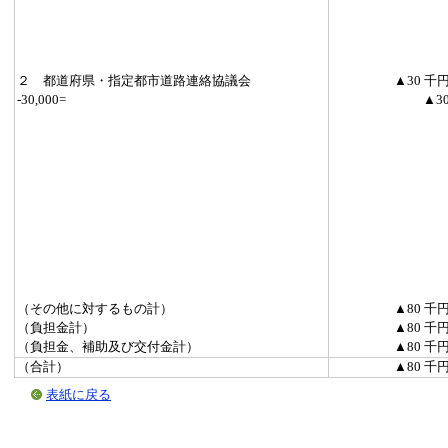
２ 都道府県・指定都市道路連絡協議会
▲30 千
-30,000=
▲3
（その他に対するもの計）
▲80 千
（負担金計）
▲80 千
（負担金、補助及び交付金計）
▲80 千
（合計）
▲80 千
表紙に戻る