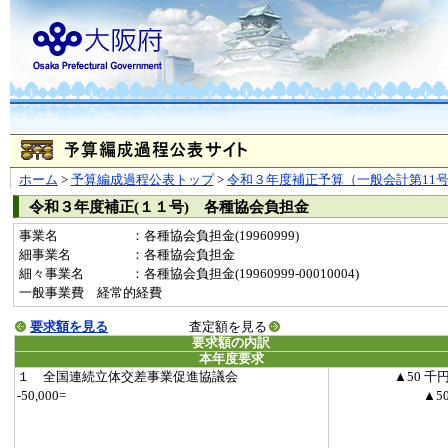
ホーム
>
予算編成過程公表トップ
>
令和３年度補正予算（一般会計第11
令和３年度補正(１１号) 各種協会負担金
事業名
：各種協会負担金(19960999)
細事業名
：各種協会負担金
細々事業名
：各種協会負担金(19960999-00010004)
一般事業費 経常的経費
要求額を見る
査定額を見る
要求額の内訳
本年度要求
１ 全国連続立体交差事業促進協議会
▲50 千
-50,000=
▲5