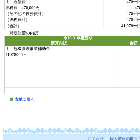
１ 通信費
470千
役務費 470,000円
47
（その他の役務費計）
470千
（役務費計）
470千
（合計）
41,078千
[特定財源の内訳]
令和３ 年度要求
積算内訳
金額
１ 危機管理事業補助金
41078000＝
表紙に戻る
お問合せ
個人情報の取り