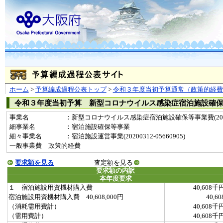
ホーム
>
予算編成過程公表トップ
>
令和３年度当初予算通常（政策的経費
令和３年度当初予算 新型コロナウイルス感染症宿泊施設確
事業名
：新型コロナウイルス感染症宿泊施設確保等事業費(2020
細事業名
：宿泊施設確保等事業
細々事業名
：宿泊施設運営事業(20200312-05660905)
一般事業費 政策的経費
要求額を見る
査定額を見る
要求額の内訳
本年度要求
１ 宿泊施設用資機材購入費
40,608千
宿泊施設用資機材購入費 40,608,000円
40,60
（消耗需用費計）
40,608千
（需用費計）
40,608千