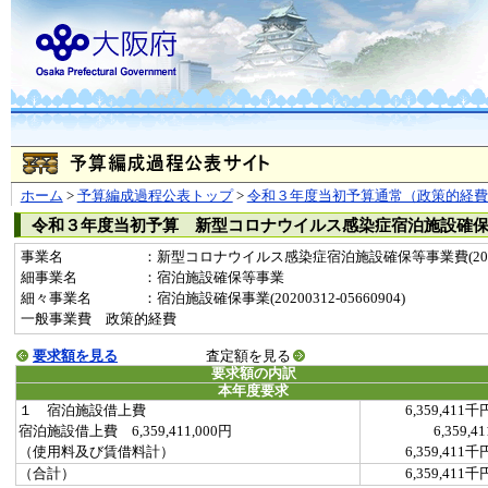
ホーム
>
予算編成過程公表トップ
>
令和３年度当初予算通常（政策的経費
令和３年度当初予算 新型コロナウイルス感染症宿泊施設確
事業名
：新型コロナウイルス感染症宿泊施設確保等事業費(2020
細事業名
：宿泊施設確保等事業
細々事業名
：宿泊施設確保事業(20200312-05660904)
一般事業費 政策的経費
要求額を見る
査定額を見る
要求額の内訳
本年度要求
１ 宿泊施設借上費
6,359,411千
宿泊施設借上費 6,359,411,000円
6,359,41
（使用料及び賃借料計）
6,359,411千
（合計）
6,359,411千