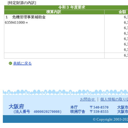
[特定財源の内訳]
令和３ 年度要求
積算内訳
金額
１ 危機管理事業補助金
6,
6359411000＝
6,
6,
6,
6,
6,
6,
6,
表紙に戻る
お問合せ
個人情報の取り
大阪府
本庁
〒540-8570
大阪市
（法人番号 4000020270008）
咲洲庁舎
〒559-8555
大阪市
© Copyright 2003-2026