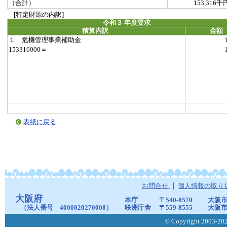
（合計）
153,316千
[特定財源の内訳]
令和３ 年度要求
積算内訳
金額
１ 危機管理事業補助金
153316000＝
表紙に戻る
お問合せ
個人情報の取り
大阪府
本庁
〒540-8570
大阪市
（法人番号 4000020270008）
咲洲庁舎
〒559-8555
大阪市
© Copyright 2003-2026