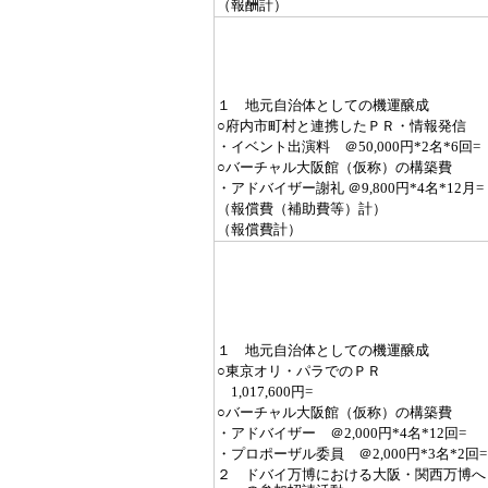
（報酬計）
１ 地元自治体としての機運醸成
○府内市町村と連携したＰＲ・情報発信
・イベント出演料 ＠50,000円*2名*6回=
○バーチャル大阪館（仮称）の構築費
・アドバイザー謝礼 ＠9,800円*4名*12月=
（報償費（補助費等）計）
（報償費計）
１ 地元自治体としての機運醸成
○東京オリ・パラでのＰＲ
1,017,600円=
○バーチャル大阪館（仮称）の構築費
・アドバイザー ＠2,000円*4名*12回=
・プロポーザル委員 ＠2,000円*3名*2回=
２ ドバイ万博における大阪・関西万博へ