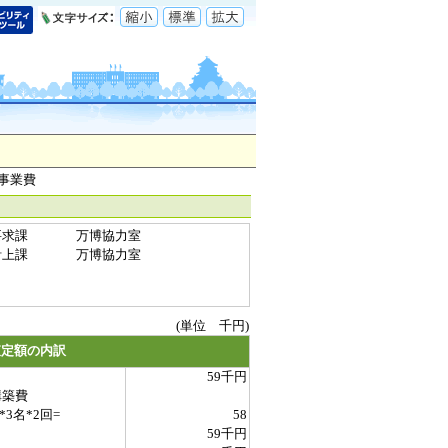
事業費
要求課
万博協力室
計上課
万博協力室
(単位 千円)
査定額の内訳
59千円
構築費
3名*2回=
58
59千円