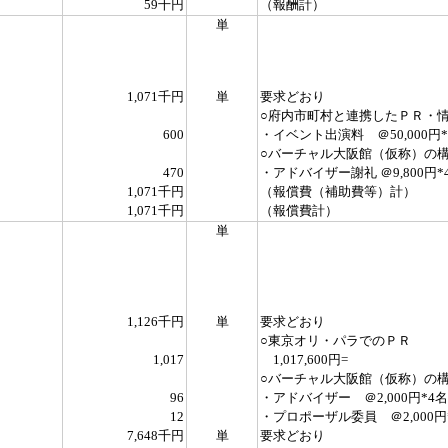
59千円
（報酬計）
単
1,071千円
単
要求どおり
○府内市町村と連携したＰＲ・
600
・イベント出演料 ＠50,000円*
○バーチャル大阪館（仮称）の
470
・アドバイザー謝礼 ＠9,800円*4
1,071千円
（報償費（補助費等）計）
1,071千円
（報償費計）
単
1,126千円
単
要求どおり
○東京オリ・パラでのＰＲ
1,017
1,017,600円=
○バーチャル大阪館（仮称）の
96
・アドバイザー ＠2,000円*4名
12
・プロポーザル委員 ＠2,000円*
7,648千円
単
要求どおり