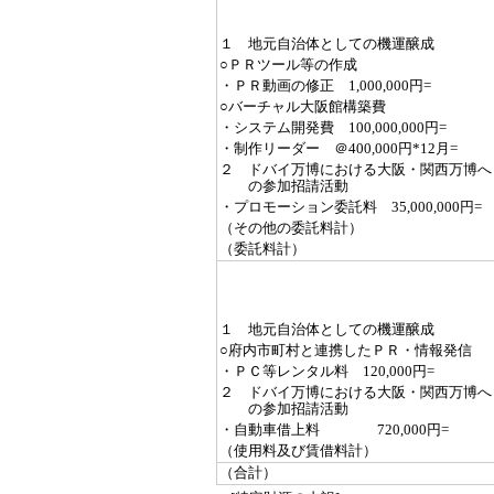
１ 地元自治体としての機運醸成
○ＰＲツール等の作成
・ＰＲ動画の修正 1,000,000円=
○バーチャル大阪館構築費
・システム開発費 100,000,000円=
・制作リーダー ＠400,000円*12月=
２ ドバイ万博における大阪・関西万博へ
の参加招請活動
・プロモーション委託料 35,000,000円=
（その他の委託料計）
（委託料計）
１ 地元自治体としての機運醸成
○府内市町村と連携したＰＲ・情報発信
・ＰＣ等レンタル料 120,000円=
２ ドバイ万博における大阪・関西万博へ
の参加招請活動
・自動車借上料 720,000円=
（使用料及び賃借料計）
（合計）