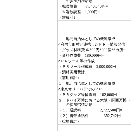
の参加招請活動
・職員旅費 7,646,640円=
※端数調整 1,000円=
（旅費計）
１ 地元自治体としての機運醸成
○府内市町村と連携したＰＲ・情報発信
・グッズ材料費 ＠500円*200個*6カ所=
・資料作成費 180,000円=
○ＰＲツール等の作成
・ＰＲツール作成費 5,000,000円=
（消耗需用費計）
（需用費計）
１ 地元自治体としての機運醸成
○東京オリ・パラでのＰＲ
・ＰＲグッズ等輸送費 182,000円=
２ ドバイ万博における大阪・関西万博へ
の参加招請活動
（１）通訳料 2,722,500円=
（２）携帯通話料 352,742円=
（役務費計）