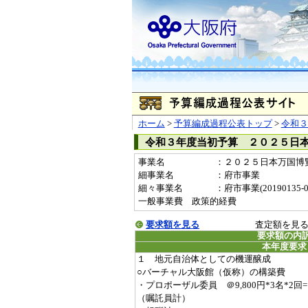
ホーム
>
予算編成過程公表トップ
>
令和３
令和３年度当初予算 ２０２５日
事業名
：２０２５日本万国博覧会
細事業名
：府市事業
細々事業名
：府市事業(20190135-04
一般事業費 政策的経費
要求額を見る
査定額を見
要求額の内
本年度要求
１ 地元自治体としての機運醸成
○バーチャル大阪館（仮称）の構築費
・プロポーザル委員 ＠9,800円*3名*2回=
（嘱託員計）