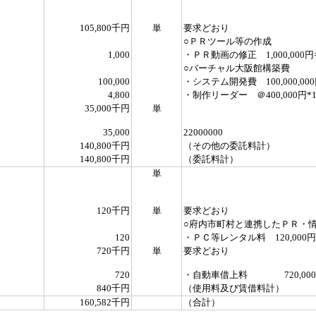
105,800千円
単
要求どおり
○ＰＲツール等の作成
1,000
・ＰＲ動画の修正 1,000,000円
○バーチャル大阪館構築費
100,000
・システム開発費 100,000,000
4,800
・制作リーダー ＠400,000円*1
35,000千円
単
35,000
22000000
140,800千円
（その他の委託料計）
140,800千円
（委託料計）
単
120千円
単
要求どおり
○府内市町村と連携したＰＲ・
120
・ＰＣ等レンタル料 120,000円
720千円
単
要求どおり
720
・自動車借上料 720,000
840千円
（使用料及び賃借料計）
160,582千円
（合計）