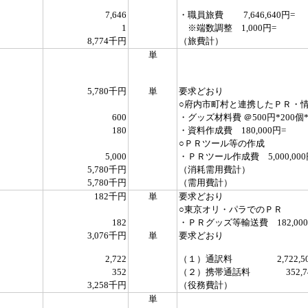
7,646
・職員旅費 7,646,640円=
1
※端数調整 1,000円=
8,774千円
（旅費計）
単
5,780千円
単
要求どおり
○府内市町村と連携したＰＲ・
600
・グッズ材料費 ＠500円*200個
180
・資料作成費 180,000円=
○ＰＲツール等の作成
5,000
・ＰＲツール作成費 5,000,000
5,780千円
（消耗需用費計）
5,780千円
（需用費計）
182千円
単
要求どおり
○東京オリ・パラでのＰＲ
182
・ＰＲグッズ等輸送費 182,000
3,076千円
単
要求どおり
2,722
（１）通訳料 2,722,50
352
（２）携帯通話料 352,74
3,258千円
（役務費計）
単