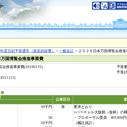
年度当初予算通常（政策的経費）
>
一般会計
> ２０２５日本万国博覧会推進
本万国博覧会推進事業費
推進事業費(20190135)
予算
予算
551113)
る
訳
公単区分
59千円
単
要求どおり
○バーチャル大阪館（仮称）の
58
・プロポーザル委員 ＠9,800円*
59千円
（嘱託員計）