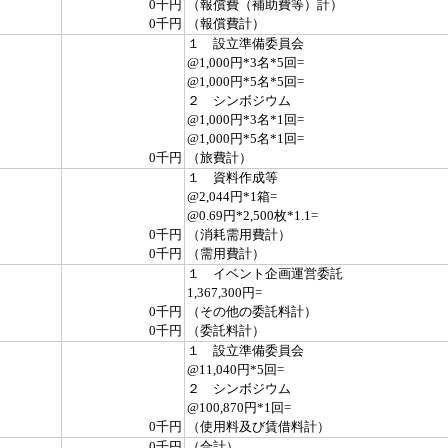
0千円
（報償費（補助費等）計）
0千円
（報償費計）
１ 設立準備委員会
@1,000円*3名*5回=
@1,000円*5名*5回=
２ シンボジウム
@1,000円*3名*1回=
@1,000円*5名*1回=
0千円
（旅費計）
１ 資料作成等
@2,044円*1箱=
@0.69円*2,500枚*1.1=
0千円
（消耗需用費計）
0千円
（需用費計）
１ イベント企画運営委託
1,367,300円=
0千円
（その他の委託料計）
0千円
（委託料計）
１ 設立準備委員会
@11,040円*5回=
２ シンボジウム
@100,870円*1回=
0千円
（使用料及び賃借料計）
0千円
（合計）