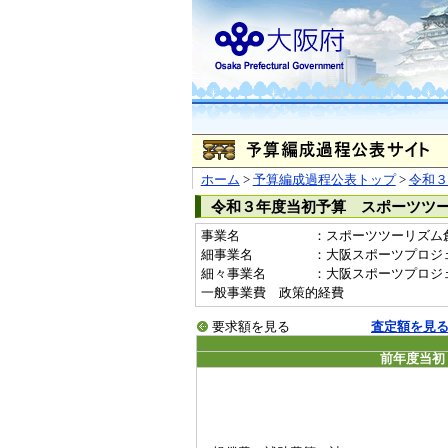
ホーム
>
予算編成過程公表トップ
>
令和３
令和３年度当初予算 スポーツツ
事業名
：スポーツツーリズム創出事
細事業名
：大阪スポーツプロジ
細々事業名
：大阪スポーツプロジェクト推
一般事業費 政策的経費
要求額を見る
査定額を見
前年度当初