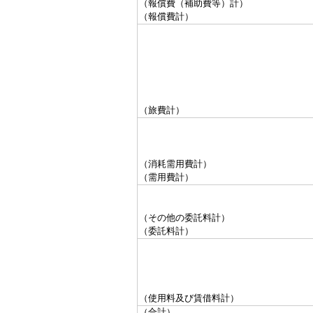
（報償費（補助費等）計）
（報償費計）
（旅費計）
（消耗需用費計）
（需用費計）
（その他の委託料計）
（委託料計）
（使用料及び賃借料計）
（合計）