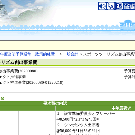
年度当初予算通常（政策的経費）
>
一般会計
> スポーツツーリズム創出事業
ーリズム創出事業費
業費(20200080)
予算
ェクト推進事業
予算
進事業(20200080-01220218)
る
要求額の内訳
本年度要求
１ 設立準備委員会オブザーバー
@8,500円*2H*3名*5回=
２ シンポジウム出演者
@56,000円*1日*3名*1回=