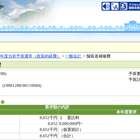
年度当初予算通常（政策的経費）
>
一般会計
> 舗装道補修費
費
88)
予算
）
予算
61288-00110084)
る
要求額の内訳
本年度要求
8,652千円
１ 委託料
8,652
9,000,000円=
8,652千円
（仮置節計）
8,652千円
（合計）