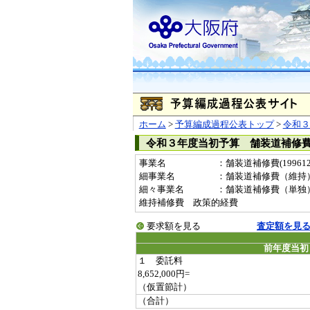
ホーム
>
予算編成過程公表トップ
>
令和３
令和３年度当初予算 舗装道補修
事業名
：舗装道補修費(199612
細事業名
：舗装道補修費（維持
細々事業名
：舗装道補修費（単独）(199
維持補修費 政策的経費
要求額を見る
査定額を見
前年度当初
１ 委託料
8,652,000円=
（仮置節計）
（合計）