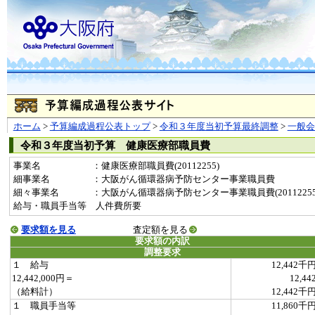
ホーム
>
予算編成過程公表トップ
>
令和３年度当初予算最終調整
>
一般
令和３年度当初予算 健康医療部職員費
事業名
：健康医療部職員費(20112255)
細事業名
：大阪がん循環器病予防センター事業職員費
細々事業名
：大阪がん循環器病予防センター事業職員費(20112255-00
給与・職員手当等 人件費所要
要求額を見る
査定額を見る
要求額の内訳
調整要求
１ 給与
12,442千
12,442,000円＝
12,44
（給料計）
12,442千
１ 職員手当等
11,860千