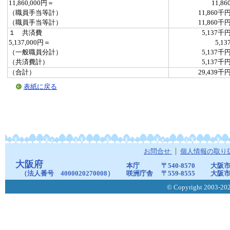
11,860,000円＝
11,86
（職員手当等計）
11,860千
（職員手当等計）
11,860千
１ 共済費
5,137千
5,137,000円＝
5,13
（一般職員分計）
5,137千
（共済費計）
5,137千
（合計）
29,439千
表紙に戻る
お問合せ
個人情報の取り
大阪府
本庁
〒540-8570
大阪市
（法人番号 4000020270008）
咲洲庁舎
〒559-8555
大阪市
© Copyright 2003-2026