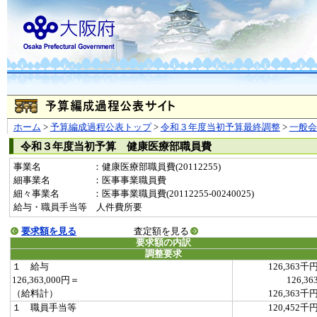
ホーム
>
予算編成過程公表トップ
>
令和３年度当初予算最終調整
>
一般
令和３年度当初予算 健康医療部職員費
事業名
：健康医療部職員費(20112255)
細事業名
：医事事業職員費
細々事業名
：医事事業職員費(20112255-00240025)
給与・職員手当等 人件費所要
要求額を見る
査定額を見る
要求額の内訳
調整要求
１ 給与
126,363千
126,363,000円＝
126,36
（給料計）
126,363千
１ 職員手当等
120,452千