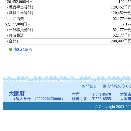
120,452,000円＝
120,45
（職員手当等計）
120,452千
（職員手当等計）
120,452千
１ 共済費
52,177千
52,177,000円＝
52,17
（一般職員分計）
52,177千
（共済費計）
52,177千
（合計）
298,992千
表紙に戻る
お問合せ
個人情報の取り
大阪府
本庁
〒540-8570
大阪市
（法人番号 4000020270008）
咲洲庁舎
〒559-8555
大阪市
© Copyright 2003-2026