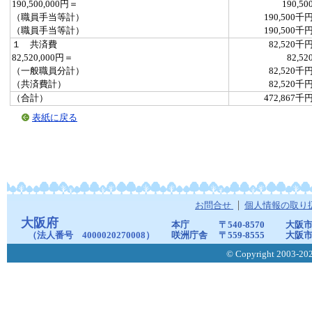
190,500,000円＝
190,50
（職員手当等計）
190,500千
（職員手当等計）
190,500千
１ 共済費
82,520千
82,520,000円＝
82,52
（一般職員分計）
82,520千
（共済費計）
82,520千
（合計）
472,867千
表紙に戻る
お問合せ
個人情報の取り
大阪府
本庁
〒540-8570
大阪市
（法人番号 4000020270008）
咲洲庁舎
〒559-8555
大阪市
© Copyright 2003-2026