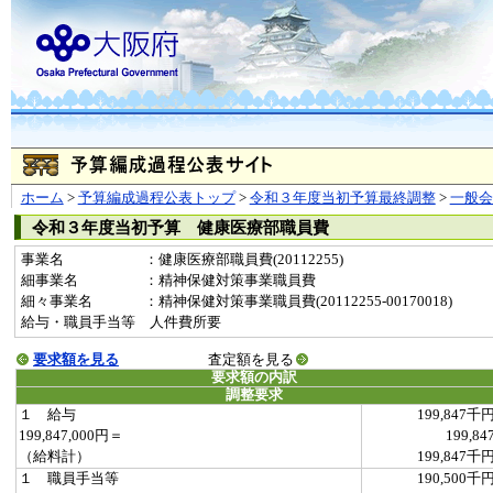
ホーム
>
予算編成過程公表トップ
>
令和３年度当初予算最終調整
>
一般
令和３年度当初予算 健康医療部職員費
事業名
：健康医療部職員費(20112255)
細事業名
：精神保健対策事業職員費
細々事業名
：精神保健対策事業職員費(20112255-00170018)
給与・職員手当等 人件費所要
要求額を見る
査定額を見る
要求額の内訳
調整要求
１ 給与
199,847千
199,847,000円＝
199,84
（給料計）
199,847千
１ 職員手当等
190,500千