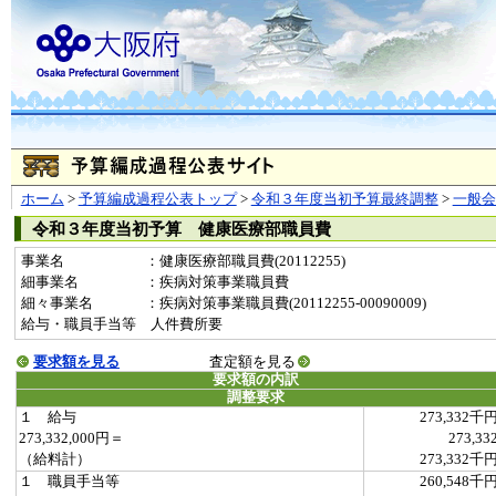
ホーム
>
予算編成過程公表トップ
>
令和３年度当初予算最終調整
>
一般
令和３年度当初予算 健康医療部職員費
事業名
：健康医療部職員費(20112255)
細事業名
：疾病対策事業職員費
細々事業名
：疾病対策事業職員費(20112255-00090009)
給与・職員手当等 人件費所要
要求額を見る
査定額を見る
要求額の内訳
調整要求
１ 給与
273,332千
273,332,000円＝
273,33
（給料計）
273,332千
１ 職員手当等
260,548千