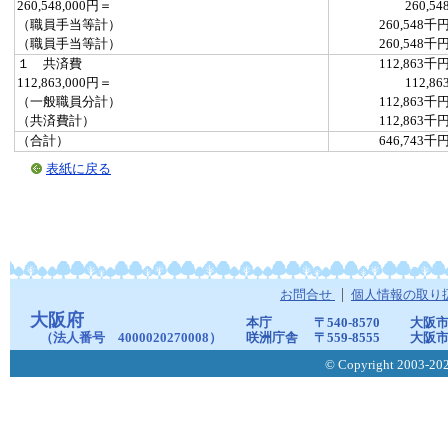
260,548,000円＝
260,54
（職員手当等計）
260,548千
（職員手当等計）
260,548千
１ 共済費
112,863千
112,863,000円＝
112,86
（一般職員分計）
112,863千
（共済費計）
112,863千
（合計）
646,743千
表紙に戻る
お問合せ
個人情報の取り
大阪府
本庁
〒540-8570
大阪市
（法人番号 4000020270008）
咲洲庁舎
〒559-8555
大阪市
© Copyright 2003-2026