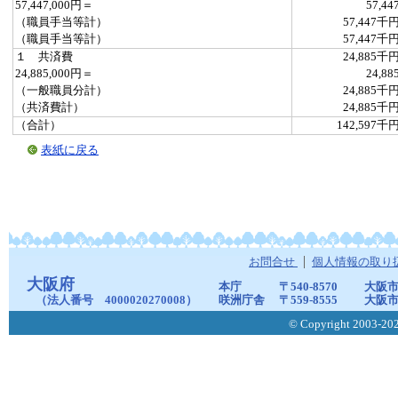
57,447,000円＝
57,44
（職員手当等計）
57,447千
（職員手当等計）
57,447千
１ 共済費
24,885千
24,885,000円＝
24,88
（一般職員分計）
24,885千
（共済費計）
24,885千
（合計）
142,597千
表紙に戻る
お問合せ
個人情報の取り
大阪府
本庁
〒540-8570
大阪市
（法人番号 4000020270008）
咲洲庁舎
〒559-8555
大阪市
© Copyright 2003-2026