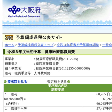
ホーム
>
予算編成過程公表トップ
>
令和３年度当初予算最終調整
>
一般
令和３年度当初予算 健康医療部職員費
事業名
：健康医療部職員費(20112255)
細事業名
：病院事業職員費
細々事業名
：病院事業職員費(20112255-00060006)
給与・職員手当等 人件費所要
要求額を見る
査定額を見る
要求額の内訳
調整要求
１ 給与
60,265千
60,265,000円＝
60,26
（給料計）
60,265千
１ 職員手当等
57,447千