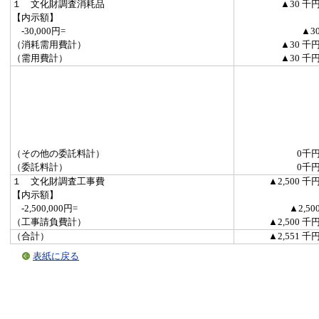
１ 文化財調査消耗品
▲30 千
【内示額】
-30,000円=
▲3
（消耗需用費計）
▲30 千
（需用費計）
▲30 千
（その他の委託料計）
0千
（委託料計）
0千
１ 文化財調査工事費
▲2,500 千
【内示額】
-2,500,000円=
▲2,50
（工事請負費計）
▲2,500 千
（合計）
▲2,551 千
表紙に戻る