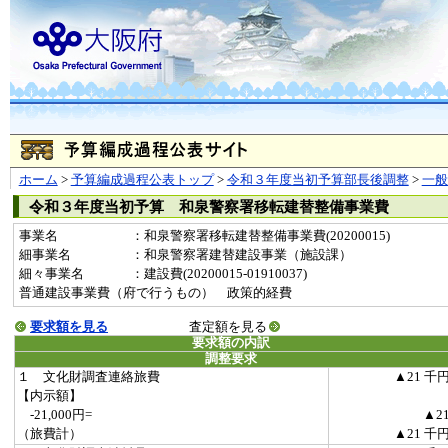
ホーム
>
予算編成過程公表トップ
>
令和３年度当初予算部長後調整
>
一
令和３年度当初予算 和泉警察署移転建替整備事業費
事業名
：和泉警察署移転建替整備事業費(20200015)
細事業名
：和泉警察署建替建設事業（施設課）
細々事業名
：建設費(20200015-01910037)
普通建設事業費（府で行うもの） 政策的経費
要求額を見る
査定額を見る
要求額の内訳
調整要求
１ 文化財調査連絡旅費
▲21 千
【内示額】
-21,000円=
▲2
（旅費計）
▲21 千