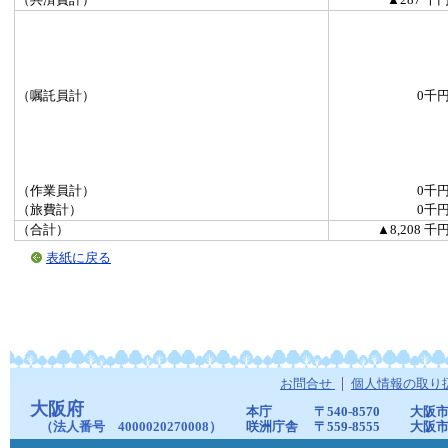
（共済費計）
▲287 千
（嘱託員計）
0千
（作業員計）
0千
（旅費計）
0千
（合計）
▲8,208 千
表紙に戻る
お問合せ
個人情報の取り
大阪府
本庁
〒540-8570
大阪市
（法人番号 4000020270008）
咲洲庁舎
〒559-8555
大阪市