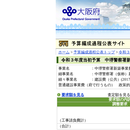
ホーム
>
予算編成過程公表トップ
>
令和３
令和３年度当初予算 中堺警察署
事業名
：中堺警察署新築事業費(2
細事業名
：中堺警察署（仮称）
細々事業名
：建設費（公共）(201707
普通建設事業費（府で行うもの） 政策的
要求額を見る
査定額を見
要求額の内
調整要求
（工事請負費計）
（合計）