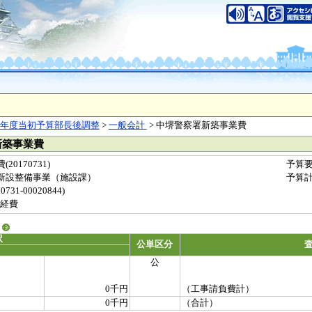
年度当初予算部長後調整
>
一般会計
> 中堺警察署新築事業費
新築事業費
0170731)
予算
新設整備事業（施設課）
予算
31-00020844)
経費
る
訳
公単区分
公
0千円
（工事請負費計）
0千円
（合計）