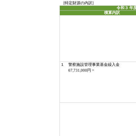
[特定財源の内訳]
令和３ 年
積算内訳
１ 警察施設管理事業基金繰入金
67,731,000円 =