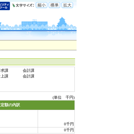
要求課
会計課
計上課
会計課
(単位 千円)
査定額の内訳
0千円
0千円