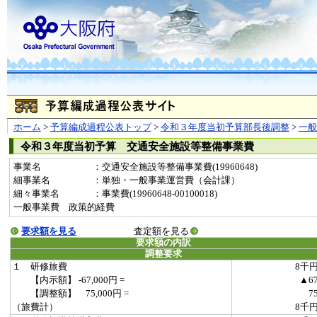
ホーム
>
予算編成過程公表トップ
>
令和３年度当初予算部長後調整
>
一
令和３年度当初予算 交通安全施設等整備事業費
事業名
：交通安全施設等整備事業費(19960648)
細事業名
：単独・一般事業運営費（会計課）
細々事業名
：事業費(19960648-00100018)
一般事業費 政策的経費
要求額を見る
査定額を見る
要求額の内訳
調整要求
１ 研修旅費
8千
【内示額】 -67,000円 =
▲6
【調整額】 75,000円 =
7
（旅費計）
8千