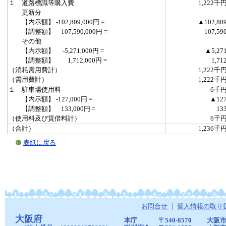
１ 道路標識等購入費
1,222千
更新分
【内示額】 -102,809,000円 =
▲102,80
【調整額】 107,590,000円 =
107,59
その他
【内示額】 -5,271,000円 =
▲5,27
【調整額】 1,712,000円 =
1,71
（消耗需用費計）
1,222千
（需用費計）
1,222千
１ 駐車場使用料
6千
【内示額】 -127,000円 =
▲12
【調整額】 133,000円 =
13
（使用料及び賃借料計）
6千
（合計）
1,236千
表紙に戻る
お問合せ
個人情報の取り
大阪府
本庁
〒540-8570
大阪市