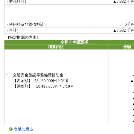
（委託料計）
▲7,982 千
（使用料及び賃借料計）
0千
（合計）
▲7,982 千
[特定財源の内訳]
令和３ 年度要求
積算内訳
金額
１ 交通安全施設等整備費補助金
【内示額】 -58,480,000円 * 5/10 =
▲
【調整額】 50,498,000円 * 5/10 =
表紙に戻る