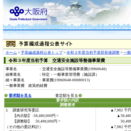
ホーム
>
予算編成過程公表トップ
>
令和３年度当初予算部長後調整
>
一
令和３年度当初予算 交通安全施設等整備事業費
事業名
：交通安全施設等整備事業費(19960648)
細事業名
：特定・一般事業管理費（施設課）
細々事業名
：事業費(19960648-00080013)
一般事業費 政策的経費
要求額を見る
査定額を見る
要求額の内訳
調整要求
１ 調査研究等委託
▲7,982 千
【内示額】 -58,480,000円 =
▲58,48
【調整額】 50,498,000円 =
50,49
（その他の委託料計）
▲7,982 千