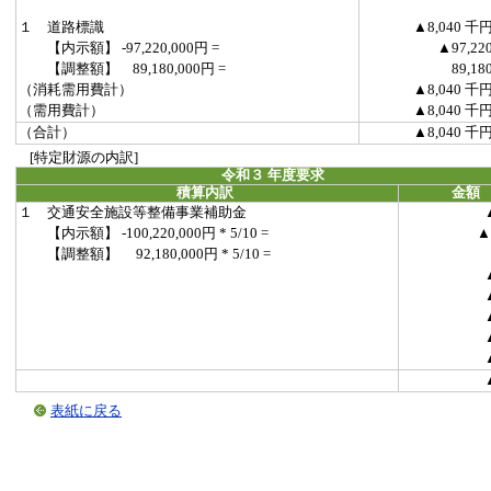
１ 道路標識
▲8,040 千
【内示額】 -97,220,000円 =
▲97,22
【調整額】 89,180,000円 =
89,18
（消耗需用費計）
▲8,040 千
（需用費計）
▲8,040 千
（合計）
▲8,040 千
[特定財源の内訳]
令和３ 年度要求
積算内訳
金額
１ 交通安全施設等整備事業補助金
【内示額】 -100,220,000円 * 5/10 =
▲
【調整額】 92,180,000円 * 5/10 =
表紙に戻る