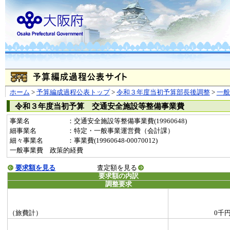
ホーム
>
予算編成過程公表トップ
>
令和３年度当初予算部長後調整
>
一
令和３年度当初予算 交通安全施設等整備事業費
事業名
：交通安全施設等整備事業費(19960648)
細事業名
：特定・一般事業運営費（会計課）
細々事業名
：事業費(19960648-00070012)
一般事業費 政策的経費
要求額を見る
査定額を見る
要求額の内訳
調整要求
（旅費計）
0千