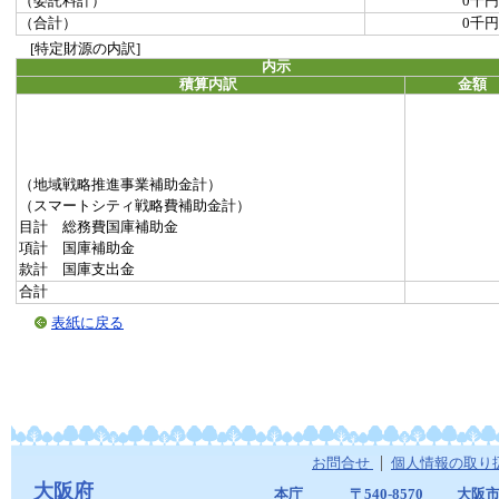
（委託料計）
0千円
（合計）
0千円
[特定財源の内訳]
内示
積算内訳
金額
（地域戦略推進事業補助金計）
（スマートシティ戦略費補助金計）
目計 総務費国庫補助金
項計 国庫補助金
款計 国庫支出金
合計
表紙に戻る
お問合せ
個人情報の取り
大阪府
本庁
〒540-8570
大阪市