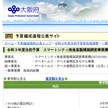
ホーム
>
予算編成過程公表トップ
>
令和３年度当初予算部長後調整
>
一
令和３年度当初予算 スマートシティ推進基盤構築調査事業
事業名
：スマートシティ推進基盤構築調査事業費(20210106)
細事業名
：データヘルス・データ連携拡充モデル事業
細々事業名
：データヘルス・データ連携拡充モデル事業（公共）(202101
一般事業費 政策的経費
要求額を見る
査定額を見る
要求
内示
（その他の委託料計）
0千円