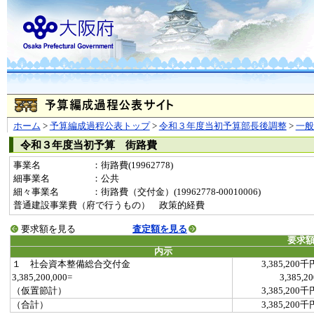
ホーム
>
予算編成過程公表トップ
>
令和３年度当初予算部長後調整
>
一
令和３年度当初予算 街路費
事業名
：街路費(19962778)
細事業名
：公共
細々事業名
：街路費（交付金）(19962778-00010006)
普通建設事業費（府で行うもの） 政策的経費
要求額を見る
査定額を見る
要求
内示
１ 社会資本整備総合交付金
3,385,200千
3,385,200,000=
3,385,20
（仮置節計）
3,385,200千
（合計）
3,385,200千