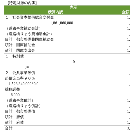
[特定財源の内訳]
内示
積算内訳
金額
１ 社会資本整備総合交付金
1
1,861,860,000=
1
（道路事業補助金計）
1
（道路橋りょう費補助金計）
1
目計 都市整備費国庫補助金
1
項計 国庫補助金
1
款計 国庫支出金
1
１ 特別債
0=
0=
２ 公共事業等債
1
起債充当率９０％
1,523,340,000*0.9=
1
端数調整
-6,000=
（道路事業債計）
1
（道路橋りょう債計）
1
目計 都市整備債
1
項計 府債
1
款計 府債
1
合計
3