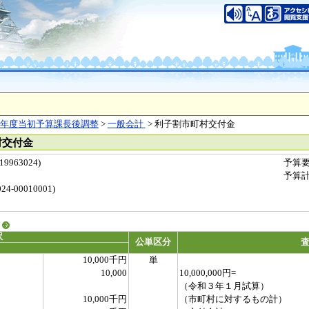
年度当初予算課長後調整
>
一般会計
> 利子割市町村交付金
村交付金
963024)
予算
予算
-00010001)
る
訳
公単区分
10,000千円
単
10,000
10,000,000円=
（令和３年１月試算）
10,000千円
（市町村に対するもの計）