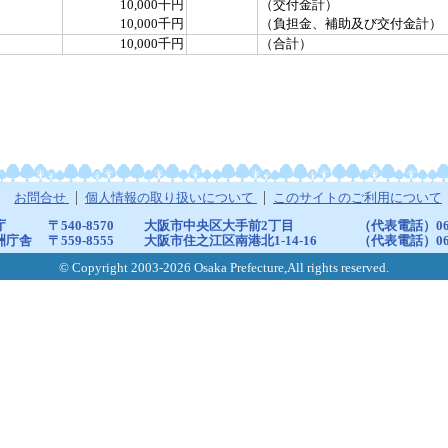
10,000千円
（交付金計）
10,000千円
（負担金、補助及び交付金計）
10,000千円
（合計）
お問合せ
個人情報の取り扱いについて
このサイトのご利用について
庁
〒540-8570
大阪市中央区大手前2丁目
（代表電話）06-6
洲庁舎
〒559-8555
大阪市住之江区南港北1-14-16
（代表電話）06-6
© Copyright 2003-2026 Osaka Prefecture,All rights reserved.