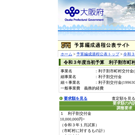
ホーム
>
予算編成過程公表トップ
>
令和３
令和３年度当初予算 利子割市町
事業名
：利子割市町村交付金(19
細事業名
：利子割交付金
細々事業名
：利子割交付金(19963024
一般事業費 義務的経費
要求額を見る
査定額を見
要求額の内
調整要求
１ 利子割交付金
10,000,000円=
（令和３年１月試算）
（市町村に対するもの計）