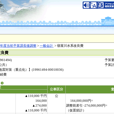
年度当初予算課長後調整
>
一般会計
> 寝屋川水系改良費
改良費
1494)
予算
公共）
予算
策（重点化）】(19961494-00010036)
経費
る
訳
公単区分
▲110,000 千円
公
164,000
164,000,000円=
▲274,000
調整前差引 -274,000,000円=
▲110,000 千円
（仮置節計）