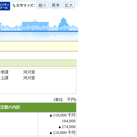
要求課
河川室
計上課
河川室
(単位 千円)
査定額の内訳
▲110,000 千円
164,000
▲274,000
▲110,000 千円