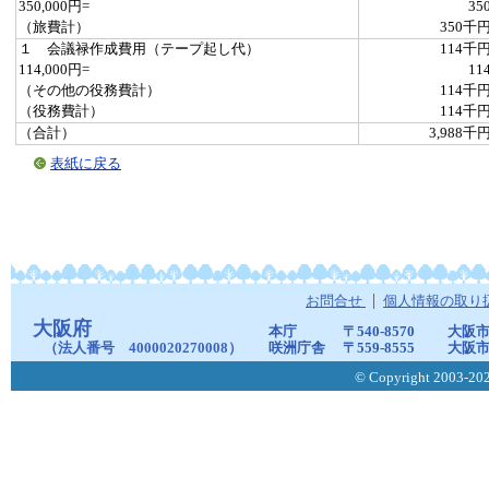
350,000円=
35
（旅費計）
350千
１ 会議禄作成費用（テープ起し代）
114千
114,000円=
11
（その他の役務費計）
114千
（役務費計）
114千
（合計）
3,988千
表紙に戻る
お問合せ
個人情報の取り
大阪府
本庁
〒540-8570
大阪市
（法人番号 4000020270008）
咲洲庁舎
〒559-8555
大阪市
© Copyright 2003-2026