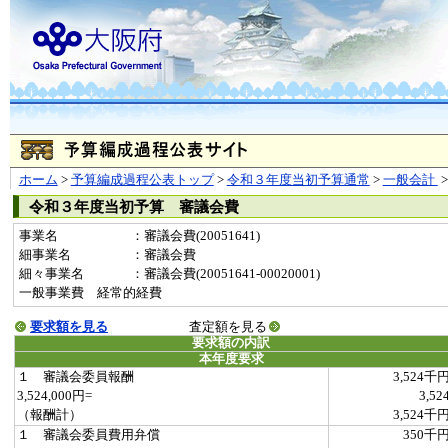
ホーム
>
予算編成過程公表トップ
>
令和３年度当初予算通常
>
一般会計
令和３年度当初予算 審議会費
事業名
：審議会費(20051641)
細事業名
：審議会費
細々事業名
：審議会費(20051641-00020001)
一般事業費 経常的経費
要求額を見る
査定額を見る
要求額の内訳
本年度要求
１ 審議会委員報酬
3,524千
3,524,000円=
3,52
（報酬計）
3,524千
１ 審議会委員費用弁償
350千