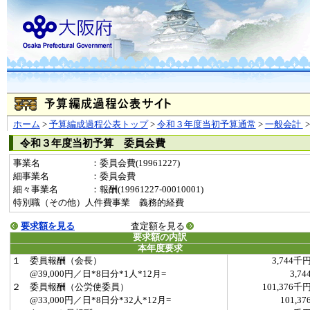
ホーム
>
予算編成過程公表トップ
>
令和３年度当初予算通常
>
一般会計
令和３年度当初予算 委員会費
事業名
：委員会費(19961227)
細事業名
：委員会費
細々事業名
：報酬(19961227-00010001)
特別職（その他）人件費事業 義務的経費
要求額を見る
査定額を見る
要求額の内訳
本年度要求
１ 委員報酬（会長）
3,744千
@39,000円／日*8日分*1人*12月=
3,74
２ 委員報酬（公労使委員）
101,376千
@33,000円／日*8日分*32人*12月=
101,37