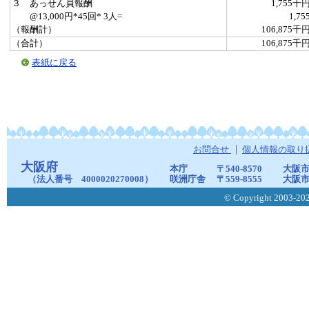
３ あっせん員報酬
1,755千
@13,000円*45回* 3人=
1,75
（報酬計）
106,875千
（合計）
106,875千
表紙に戻る
お問合せ
個人情報の取り
大阪府
本庁
〒540-8570
大阪市
（法人番号 4000020270008）
咲洲庁舎
〒559-8555
大阪市
© Copyright 2003-2026