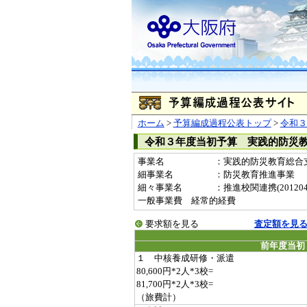
ホーム
>
予算編成過程公表トップ
>
令和３
令和３年度当初予算 実践的防災
事業名
：実践的防災教育総合支援事
細事業名
：防災教育推進事業
細々事業名
：推進校関連携(20120444
一般事業費 経常的経費
要求額を見る
査定額を見
前年度当初
１ 中核養成研修・派遣
80,600円*2人*3校=
81,700円*2人*3校=
（旅費計）