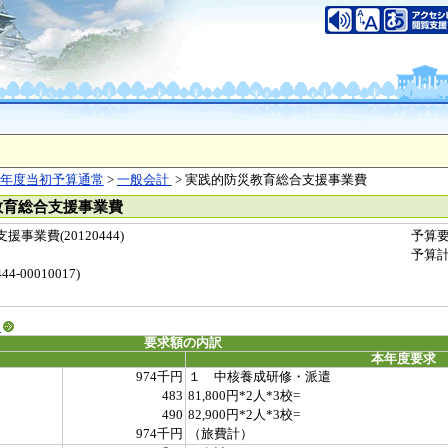
年度当初予算通常
>
一般会計
> 実践的防災教育総合支援事業費
教育総合支援事業費
業費(20120444)
予算
予算
-00010017)
る
要求額の内訳
本年度要求
974千円
１ 中核養成研修・派遣
483
81,800円*2人*3校=
490
82,900円*2人*3校=
974千円
（旅費計）