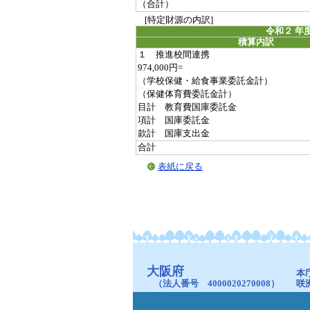
（合計）
[特定財源の内訳]
令和２ 年
積算内訳
１ 推進校間連携
974,000円=
（学校保健・給食事業委託金計）
（保健体育費委託金計）
目計 教育費国庫委託金
項計 国庫委託金
款計 国庫支出金
合計
表紙に戻る
大阪府
本
（法人番号 4000020270008）
咲