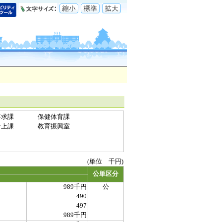
要求課
保健体育課
計上課
教育振興室
(単位 千円)
公単区分
989千円
公
490
497
989千円