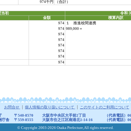
974千円
（合計）
度当初
令和３
金額
積算内訳
974
１ 推進校間連携
974
989,000＝
974
974
974
974
974
974
お問合せ
個人情報の取り扱いについて
このサイトのご利用について
庁
〒540-8570
大阪市中央区大手前2丁目
（代表電話）06-6
洲庁舎
〒559-8555
大阪市住之江区南港北1-14-16
（代表電話）06-6
© Copyright 2003-2026 Osaka Prefecture,All rights reserved.