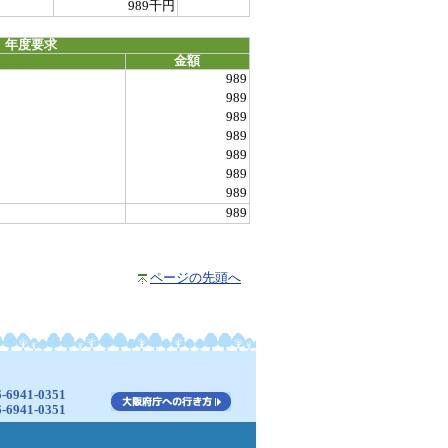
989千円
 年度要求
金額
989
989
989
989
989
989
989
989
ページの先頭へ
941-0351
941-0351