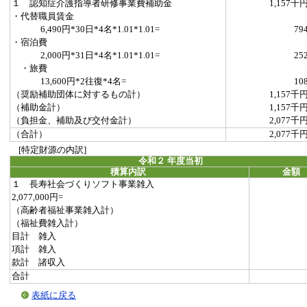
１ 認知症介護指導者研修事業費補助金
1,157千
・代替職員賃金
6,490円*30日*4名*1.01*1.01=
79
・宿泊費
2,000円*31日*4名*1.01*1.01=
25
・旅費
13,600円*2往復*4名=
10
（奨励補助団体に対するもの計）
1,157千
（補助金計）
1,157千
（負担金、補助及び交付金計）
2,077千
（合計）
2,077千
[特定財源の内訳]
令和２ 年度当初
積算内訳
金額
１ 長寿社会づくりソフト事業雑入
2,077,000円=
（高齢者福祉事業雑入計）
（福祉費雑入計）
目計 雑入
項計 雑入
款計 諸収入
合計
表紙に戻る