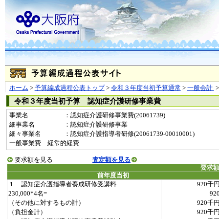
ホーム
>
予算編成過程公表トップ
>
令和３年度当初予算通常
>
一般会計
令和３年度当初予算 認知症介護研修事業費
事業名
：認知症介護研修事業費(20061739)
細事業名
：認知症介護研修事業
細々事業名
：認知症介護指導者研修(20061739-00010001)
一般事業費 経常的経費
要求額を見る
査定額を見る
要求
前年度当初
１ 認知症介護指導者養成研修受講料
920千
230,000*4名=
92
（その他に対するもの計）
920千
（負担金計）
920千